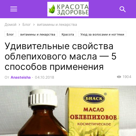
Домой
Блог
витамины и лекарства
Блог
витамины и лекарства
Красота
Уход за волосами и ногтями
Удивительные свойства
Уход за кожей лица
облепихового масла — 5
способов применения
1904
От
Anasteisha
-
04.10.2018