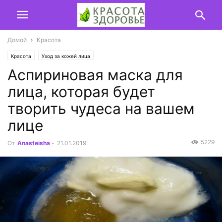
Домой
Красота
Красота
Уход за кожей лица
Аспириновая маска для
лица, которая будет
творить чудеса на вашем
лице
5229
От
Anasteisha
-
21.01.2019