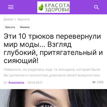
Домой
Красота
Красота
Макияж
Эти 10 трюков перевернули
мир моды… Взгляд
глубокий, притягательный и
сияющий!
Наверное, не родилась еще та женщина, которая была
бы целиком и полностью довольна своей внешностью.
2688
От
Anasteisha
-
18.04.2017