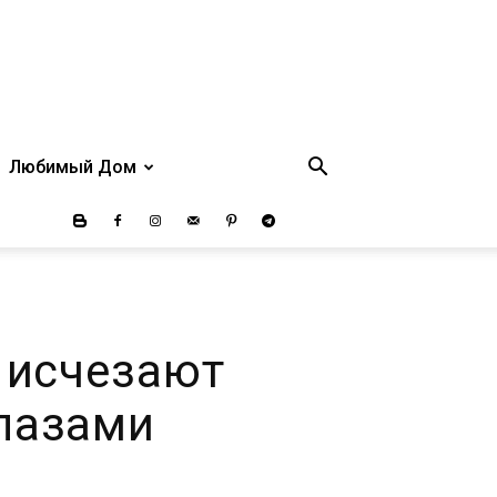
Любимый Дом
т исчезают
глазами