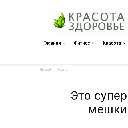
Женский
журнал
"Красота
и
здоровье"
Главная
Фитнес
Красота
Домой
Красота
Это супер
мешки 