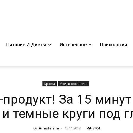
Питание И Диеты
Интересное
Психология
Красота
Уход за кожей лица
-продукт! За 15 мину
и темные круги под 
От
Anasteisha
-
13.11.2018
8404