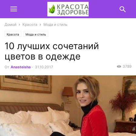
Домой
Красота
Мода и стиль
Красота
Мода и стиль
10 лучших сочетаний
цветов в одежде
3789
От
Anasteisha
-
31.10.2017