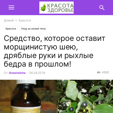
Домой
Красота
Красота
Уход за кожей тела
Средство, которое оставит
морщинистую шею,
дряблые руки и рыхлые
бедра в прошлом!
4690
От
Anasteisha
-
06.08.2018