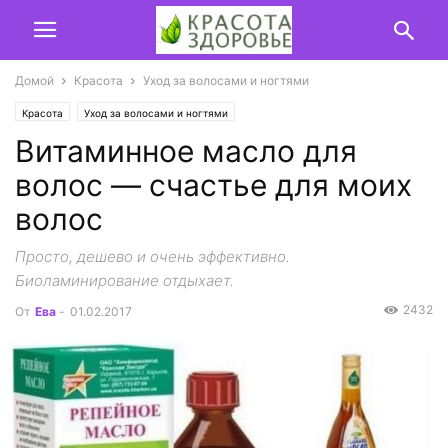
Домой
Красота
Уход за волосами и ногтями
Красота
Уход за волосами и ногтями
Витаминное масло для
волос — счастье для моих
волос
Просто, дешево и очень эффективно.
Биоламинирование отдыхает.
2432
От
Ева
-
01.02.2017