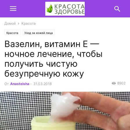
Домой
Красота
Красота
Уход за кожей лица
Вазелин, витамин E —
ночное лечение, чтобы
получить чистую
безупречную кожу
8902
От
Anasteisha
-
31.03.2018