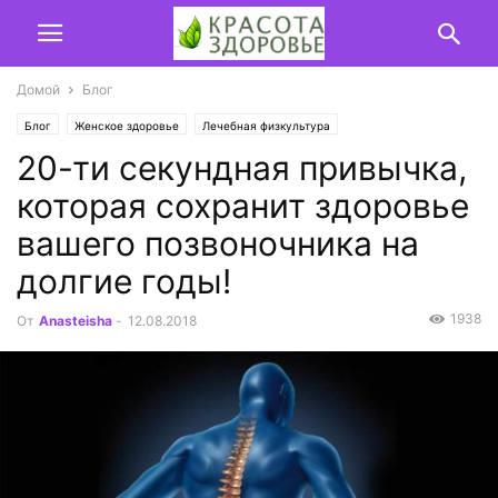
Домой
Блог
Блог
Женское здоровье
Лечебная физкультура
20-ти секундная привычка,
которая сохранит здоровье
вашего позвоночника на
долгие годы!
1938
От
Anasteisha
-
12.08.2018