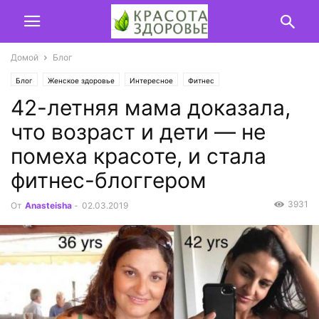
Домой
Блог
Блог
Женское здоровье
Интересное
Фитнес
42-летняя мама доказала,
что возраст и дети — не
помеха красоте, и стала
фитнес-блоггером
3931
От
Anasteisha
-
02.03.2019