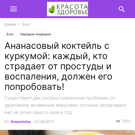
Домой
Блог
Блог
Народная медицина
Ананасовый коктейль с
куркумой: каждый, кто
страдает от простуды и
воспаления, должен его
попробовать!
Существуют две распространенные проблемы со
здоровьем, вызванные вирусами, которые затрагивают
нас не реже одного раза в год.
1353
От
Anasteisha
-
02.08.2017