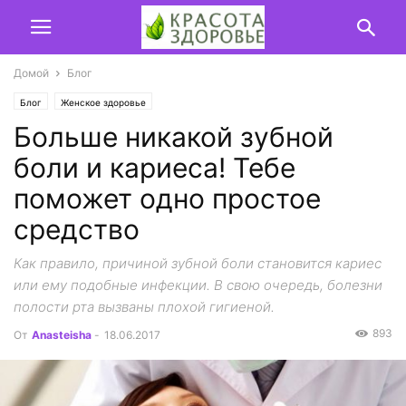
Домой
Блог
Блог
Женское здоровье
Больше никакой зубной
боли и кариеса! Тебе
поможет одно простое
средство
Как правило, причиной зубной боли становится кариес
или ему подобные инфекции. В свою очередь, болезни
полости рта вызваны плохой гигиеной.
893
От
Anasteisha
-
18.06.2017