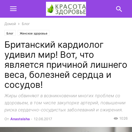
Домой
Блог
Блог
Женское здоровье
Британский кардиолог
удивил мир! Вот, что
является причиной лишнего
веса, болезней сердца и
сосудов!
Жиры обвиняют в возникновении многих проблем со
здоровьем, в том числе закупорке артерий, повышении
риска сердечно-сосудистых заболеваний и ожирения.
1026
От
Anasteisha
-
12.06.2017