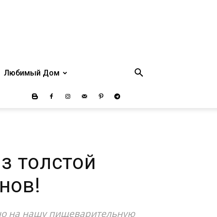
Любимый Дом
з толстой
нов!
нно на нашу пищеварительную