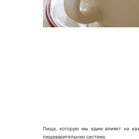
Пища, которую мы едим
влия
е
т
на каж
пищеварительн
ую
систем
у
.