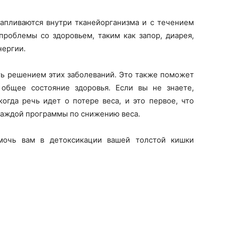
аплива
ю
тся
внутри тканей
организма
и с течением
 проблемы со здоровьем,
таким
как запор, диарея,
ергии.
ть решением этих заболеваний
. Это также поможет
общее состояние здоровья. Если вы не знаете,
огда речь идет о потере веса, и это первое, что
каждой программы по снижению веса.
омочь вам
в
детоксикации вашей толстой кишки