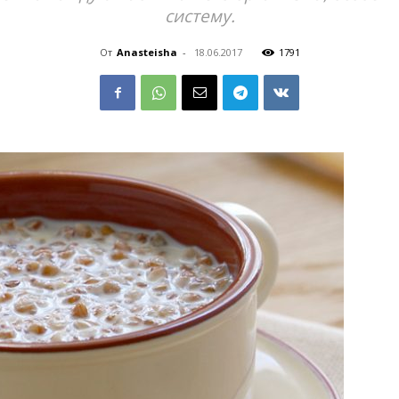
систему.
От
Anasteisha
-
18.06.2017
1791