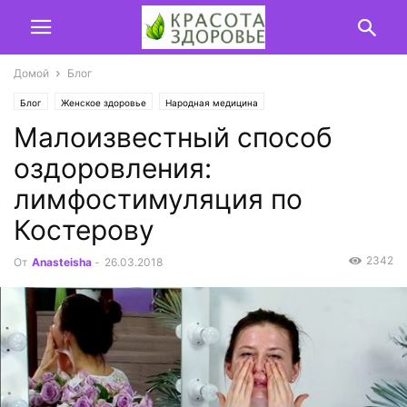
Домой
Блог
Блог
Женское здоровье
Народная медицина
Малоизвестный способ
оздоровления:
лимфостимуляция по
Костерову
2342
От
Anasteisha
-
26.03.2018