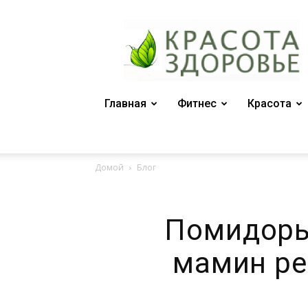
Женский
журнал
"Красота
и
здоровье"
Главная
Фитнес
Красота
Домой
Блог
Помидоры
мамин ре