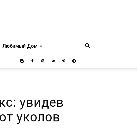
Любимый Дом
с: увидев
от уколов