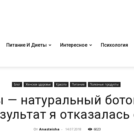
Питание И Диеты
Интересное
Психология
Блог
Женское здоровье
Красота
Питание
Полезные продукты
 — натуральный боток
зультат я отказалась 
От
Anasteisha
-
14.07.2018
6023