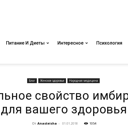
Питание И Диеты
Интересное
Психология
Блог
Женское здоровье
Народная медицина
льное свойство имбир
для вашего здоровья
От
Anasteisha
-
01.01.2018
1054