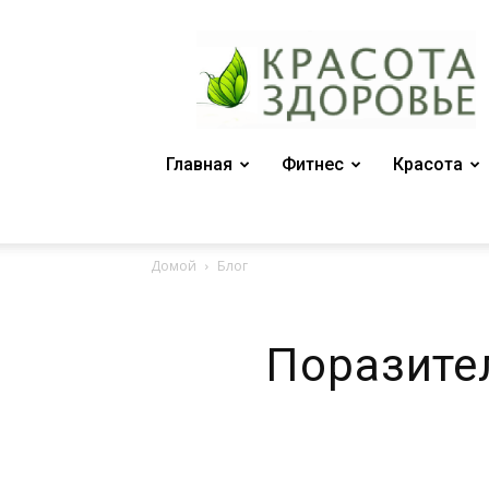
Женский
журнал
"Красота
и
здоровье"
Главная
Фитнес
Красота
Домой
Блог
Поразите