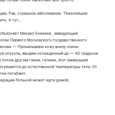
с два. Рак, страшное заболевание. Тяжелейшие
ить. А тут…
 объясняет Михаил Еникеев , заведующий
огии Первого Московского государственного
ченова. — Прокалываем кожу внизу спины
тся опухоль, вводим охлажденный до — 40 градусов
А потом другим газом, гелием, этот замерзший
зогревается до естественной температуры тела. От
тки погибают.
операции больной может идти домой.