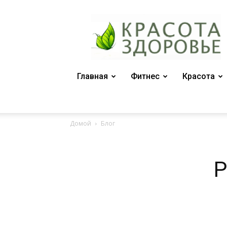
Женский
журнал
"Красота
и
здоровье"
Главная
Фитнес
Красота
Домой
Блог
Р