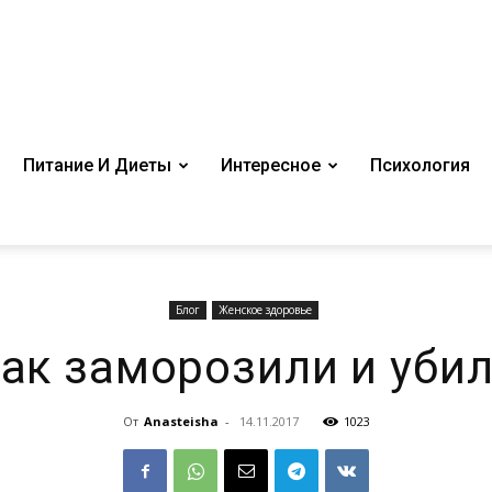
Питание И Диеты
Интересное
Психология
Блог
Женское здоровье
ак заморозили и уби
От
Anasteisha
-
14.11.2017
1023