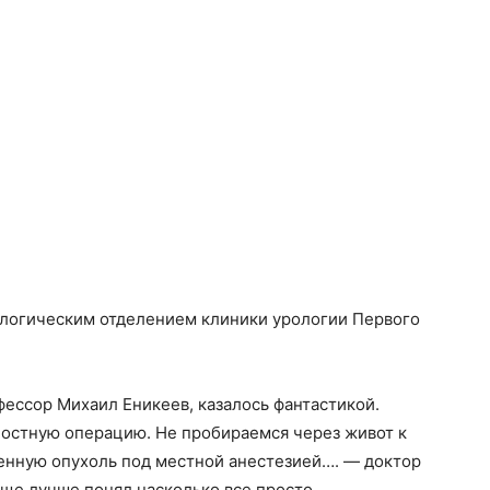
логическим отделением клиники урологии Первого
фессор Михаил Еникеев, казалось фантастикой.
лостную операцию. Не пробираемся через живот к
енную опухоль под местной анестезией…. — доктор
еще лучше понял насколько все просто.