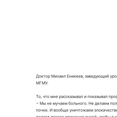
Доктор Михаил Еникеев, заведующий уро
МГМУ.
То, что мне рассказывал и показывал про
− Мы не мучаем больного. Не делаем по
почке. И вообще уничтожаем злокачеств
делает легкое движение рукой, чтобы я 