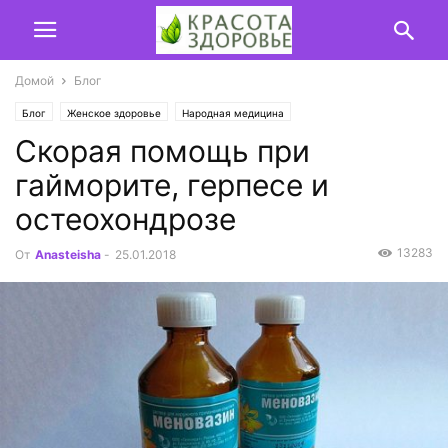
Домой
Блог
Блог
Женское здоровье
Народная медицина
Скорая помощь при
гайморите, герпесе и
остеохондрозе
13283
От
Anasteisha
-
25.01.2018