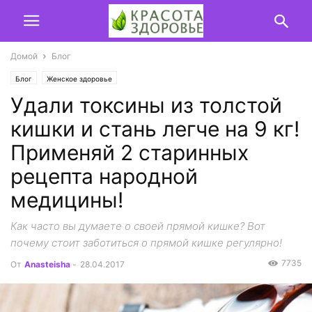
Домой
Блог
Блог
Женское здоровье
Удали токсины из толстой
кишки и стань легче на 9 кг!
Применяй 2 старинных
рецепта народной
медицины!
Как часто вы думаете о своей прямой кишке? Вот
почему стоит заботиться о прямой кишке регулярно!
7735
От
Anasteisha
-
28.04.2017