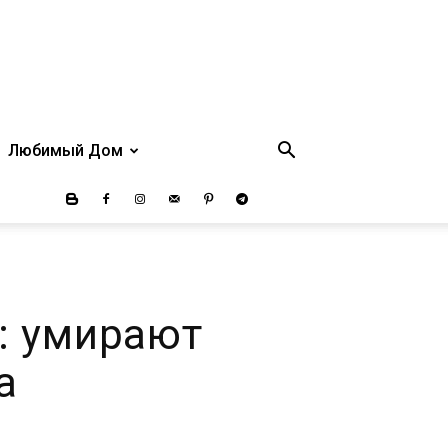
Любимый Дом
а: умирают
а