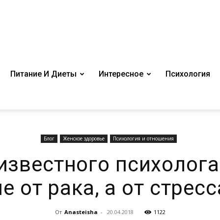
Питание И Диеты
Интересное
Психология
Блог
Женское здоровье
Психология и отношения
известного психолог
не от рака, а от стресс
От
Anasteisha
-
20.04.2018
1122