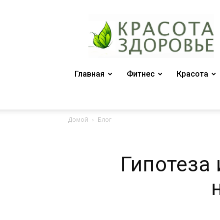
Женский
журнал
"Красота
и
здоровье"
Главная
Фитнес
Красота
Домой
Блог
Гипотеза 