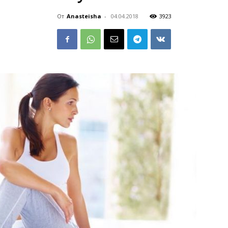
От
Anasteisha
-
04.04.2018
3923