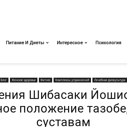
Питание И Диеты
Интересное
Психология
Блог
Женское здоровье
Фитнес
Комплексы упражнений
Лечебная физкультура
ения Шибасаки Йошио
ное положение тазоб
суставам