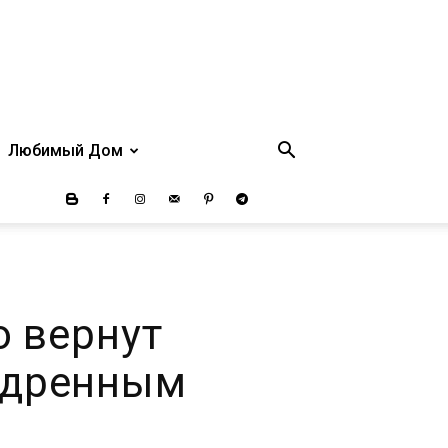
Любимый Дом
 вернут
едренным