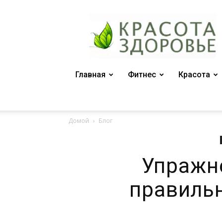
Женский
журнал
"Красота
и
здоровье"
Главная
Фитнес
Красота
Домой
Блог
Упражн
правиль