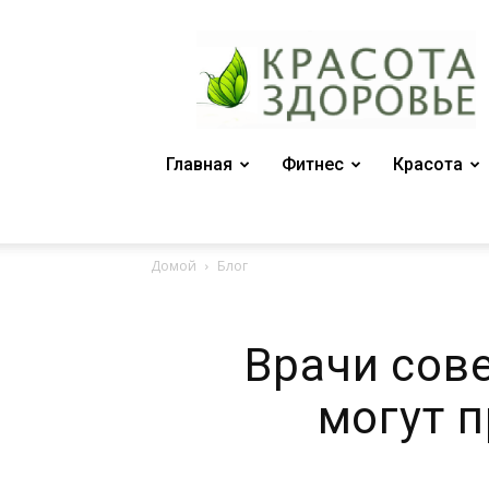
Женский
журнал
"Красота
и
здоровье"
Главная
Фитнес
Красота
Домой
Блог
Врачи сов
могут 