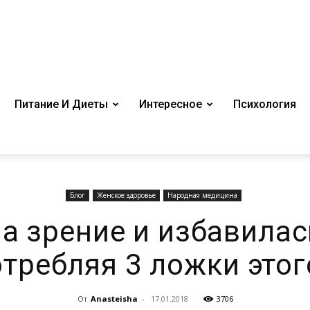
Питание И Диеты
Интересное
Психология
Блог
Женское здоровье
Народная медицина
а зрение и избавилас
отребляя 3 ложки этог
От
Anasteisha
-
17.01.2018
3706