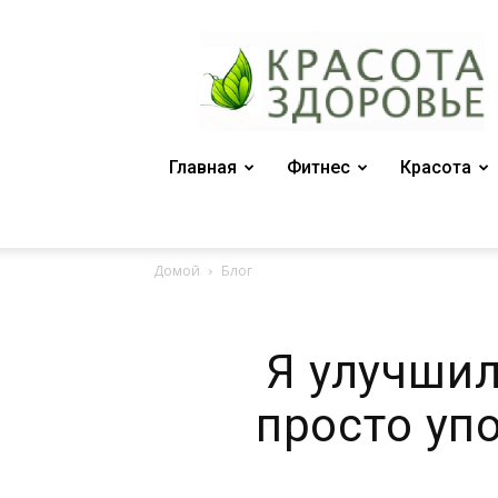
Женский
журнал
"Красота
и
здоровье"
Главная
Фитнес
Красота
Домой
Блог
Я улучшил
просто уп