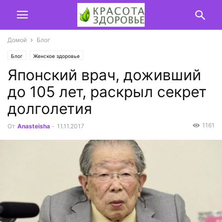
Домой
Блог
Блог
Женское здоровье
Японский врач, доживший
до 105 лет, раскрыл секрет
долголетия
1161
От
Anasteisha
-
11.11.2017