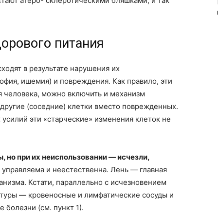
стают атеро- склеротическими бляшками, и так
дорового питания
ходят в результате нарушения их
офия, ишемия) и повреждения. Как правило, эти
я человека, можно включить и механизм
ь другие (соседние) клетки вместо поврежденных.
 усилий эти «старческие» изменения клеток не
 но при их неиспользовании — исчезли,
я управляема и неестественна. Лень — главная
низма. Кстати, параллельно с исчезновением
ктуры — кровеносные и лимфатические сосуды и
 болезни (см. пункт 1).