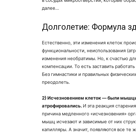
в сосудах микроотверстий, которые обра
далее…
Долголетие
: Формула з
Естественно, эти изменения клеток проис
функциональности, неиспользования (атр
изменения необратимы. Но, к счастью дл
компенсации. То есть заставить работат
Без гимнастики и правильных физических
преодолеть.
2) Исчезновением клеток — были мышцы,
атрофировались.
И эта реакция старени
причина медленного «исчезновения» орга
мышц исчезают и зависимые от них стру
капилляры. А значит, появляются все те же