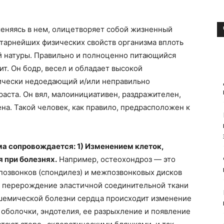
меняясь в нем, олицетворяет собой жизненный
тарнейших физических свойств организма вплоть
й натуры. Правильно и полноценно питающийся
т. Он бодр, весел и обладает высокой
ически недоедающий и/или неправильно
раста. Он вял, малоинициативен, раздражителен,
на. Такой человек, как правило, предрасположен к
ма сопровождается: 1) Изменением клеток,
 при болезнях.
Например, остеохондроз — это
позвонков (спондилез) и межпозвонковых дисков
т перерождение эластичной соединительной ткани
ишемической болезни сердца происходит изменение
 оболочки, эндотелия, ее разрыхление и появление