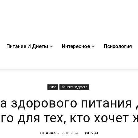
Питание И Диеты
Интересное
Психология
Блог
Женское здоровье
а здорового питания 
о для тех, кто хочет
От
Анна
-
22.01.2024
5841