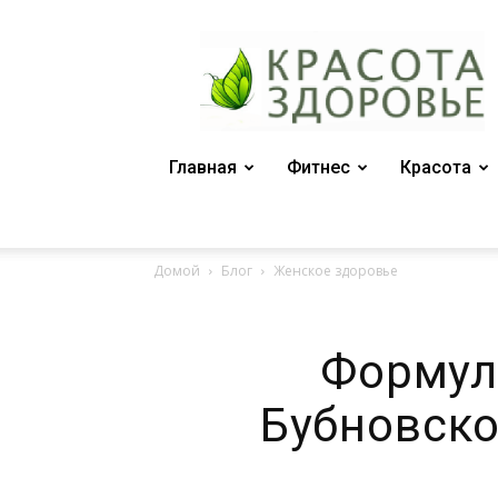
Женский
журнал
"Красота
и
здоровье"
Главная
Фитнес
Красота
Домой
Блог
Женское здоровье
Формул
Бубновског