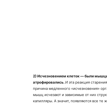
2) Исчезновением клеток — были мышцы,
атрофировались.
И эта реакция старени
причина медленного «исчезновения» орга
мышц исчезают и зависимые от них стру
капилляры. А значит, появляются все те же