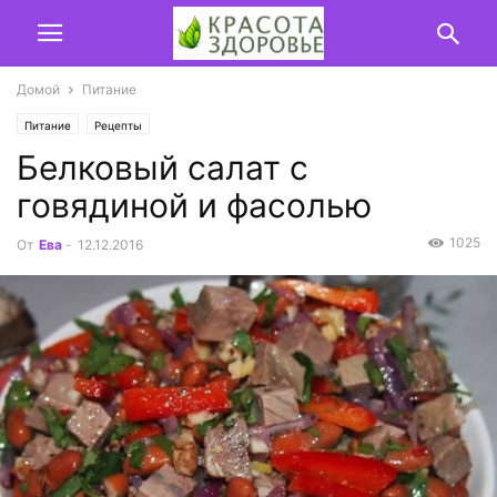
Домой
Питание
Питание
Рецепты
Белковый салат с
говядиной и фасолью
1025
От
Ева
-
12.12.2016