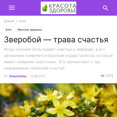
Домой
Блог
Блог
Женское здоровье
Зверобой — трава счастья
Когда человек испытывает счастье и эйфорию, в его
организме появляется высокая норма гормона, который
имеет название серотонин . Его причисляют к так
называемым гормонам счастья.
2578
От
Anasteisha
-
11.08.2017