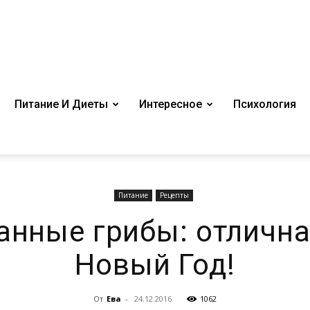
Питание И Диеты
Интересное
Психология
Питание
Рецепты
нные грибы: отлична
Новый Год!
От
Ева
-
24.12.2016
1062