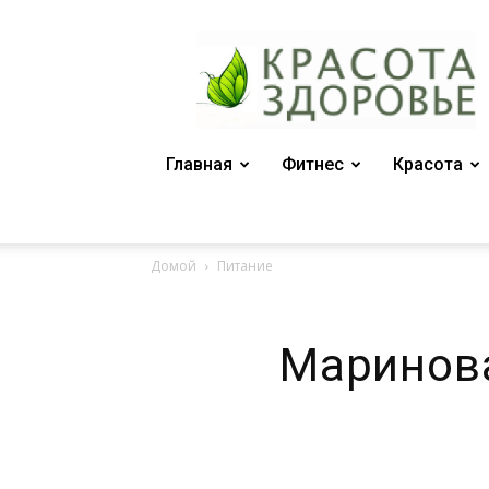
Женский
журнал
"Красота
и
здоровье"
Главная
Фитнес
Красота
Домой
Питание
Маринова