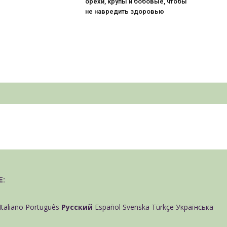
орехи, крупы и бобовые, чтобы
не навредить здоровью
Е:
Italiano
Português
Русский
Español
Svenska
Türkçe
Українська