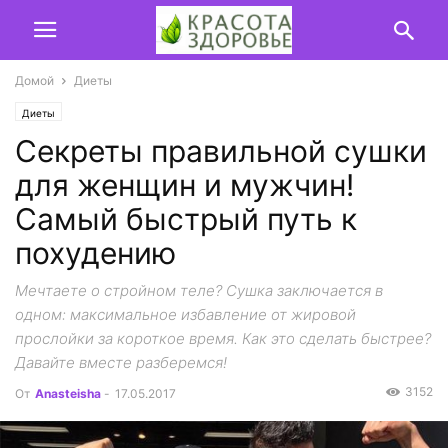
Домой
Диеты
Диеты
Секреты правильной сушки
для женщин и мужчин!
Самый быстрый путь к
похудению
Мечтаете о стройном теле? Сушка заключается в
одном: максимальное избавление от жировой
прослойки за короткое время. Как это сделать быстрее?
Давайте вместе разберемся!
3152
От
Anasteisha
-
17.05.2017