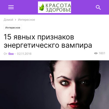
Домой
Интересное
Интересное
15 явных признаков
энергетическго вампира
1601
От
Ева
-
02.11.2016