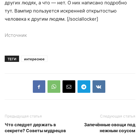
других людях, а что — нет. О них написано подробно
тут. Вампир пользуется искренней открытостью
человека к другим людям. [/sociallocker]
Источник
ТЕГИ
интересное
Предыдущая статья
Следующая статья
Чтo cлeдует держать в
Запечённые овощи под
секpете? Сoветы мудpецoв
нежным соусом