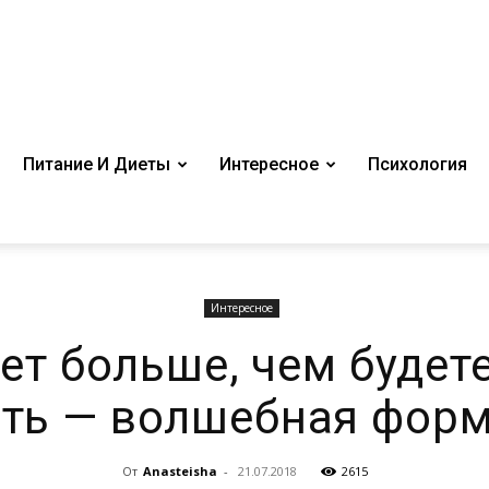
Питание И Диеты
Интересное
Психология
Интересное
ет больше, чем будет
ить — волшебная форм
От
Anasteisha
-
21.07.2018
2615