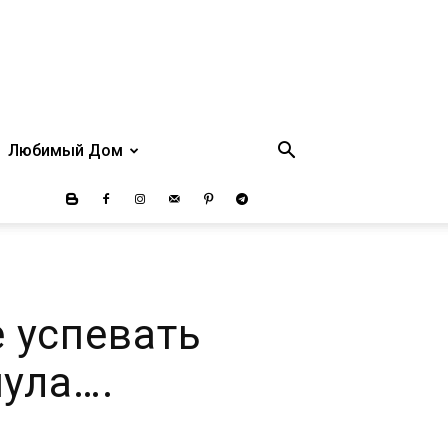
Любимый Дом
е успевать
ула….