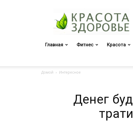
Женский
журнал
"Красота
и
здоровье"
Главная
Фитнес
Красота
Домой
Интересное
Денег буд
трат