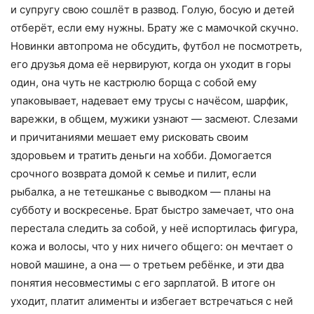
и супругу свою сошлёт в развод. Голую, босую и детей
отберёт, если ему нужны. Брату же с мамочкой скучно.
Новинки автопрома не обсудить, футбол не посмотреть,
его друзья дома её нервируют, когда он уходит в горы
один, она чуть не кастрюлю борща с собой ему
упаковывает, надевает ему трусы с начёсом, шарфик,
варежки, в общем, мужики узнают — засмеют. Слезами
и причитаниями мешает ему рисковать своим
здоровьем и тратить деньги на хобби. Домогается
срочного возврата домой к семье и пилит, если
рыбалка, а не тетешканье с выводком — планы на
субботу и воскресенье. Брат быстро замечает, что она
перестала следить за собой, у неё испортилась фигура,
кожа и волосы, что у них ничего общего: он мечтает о
новой машине, а она — о третьем ребёнке, и эти два
понятия несовместимы с его зарплатой. В итоге он
уходит, платит алименты и избегает встречаться с ней