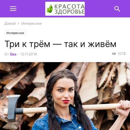
Домой
Интересное
Интересное
Три к трём — так и живём
1078
От
Ева
-
12.11.2016