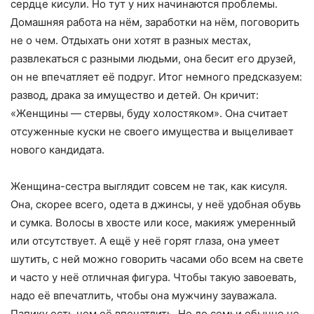
сердце кисули. Но тут у них начинаются проблемы.
Домашняя работа на нём, заработки на нём, поговорить
не о чем. Отдыхать они хотят в разных местах,
развлекаться с разными людьми, она бесит его друзей,
он не впечатляет её подруг. Итог немного предсказуем:
развод, драка за имущество и детей. Он кричит:
«Женщины — стервы, буду холостяком». Она считает
отсуженные куски не своего имущества и выцеливает
нового кандидата.
Женщина-сестра выглядит совсем не так, как кисуля.
Она, скорее всего, одета в джинсы, у неё удобная обувь
и сумка. Волосы в хвосте или косе, макияж умеренный
или отсутствует. А ещё у неё горят глаза, она умеет
шутить, с ней можно говорить часами обо всем на свете
и часто у неё отличная фигура. Чтобы такую завоевать,
надо её впечатлить, чтобы она мужчину зауважала.
Папику есть чем её впечатлить. Но до семьи обычно не