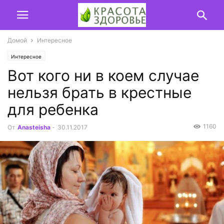
Домой
Интересное
Интересное
Вот кого ни в коем случае
нельзя брать в крестные
для ребенка
1160
От
Anasteisha
-
30.11.2017