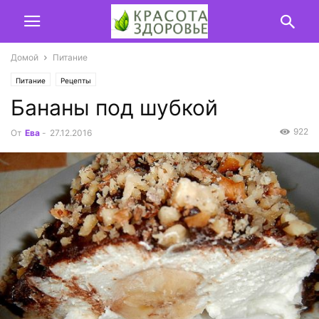
Домой
Питание
Питание
Рецепты
Бананы под шубкой
922
От
Ева
-
27.12.2016