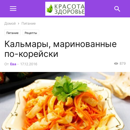
Домой
Питание
Питание
Рецепты
Кальмары, маринованные
по-корейски
879
От
Ева
-
17.12.2016