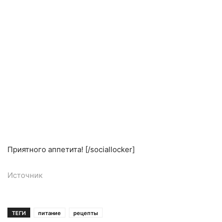
Приятного аппетита! [/sociallocker]
Источник
ТЕГИ
питание
рецепты