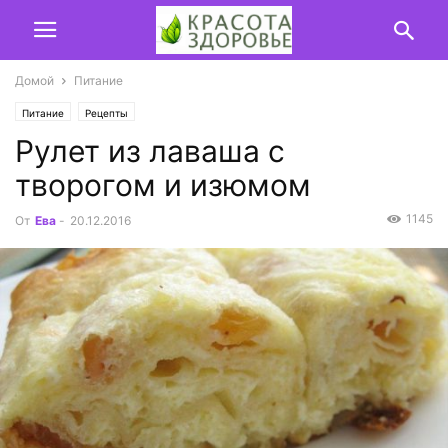
Домой
Питание
Питание
Рецепты
Рулет из лаваша с
творогом и изюмом
1145
От
Ева
-
20.12.2016