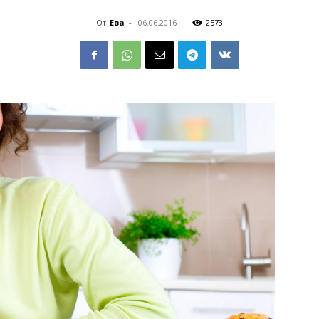
От
Ева
-
06.06.2016
2573