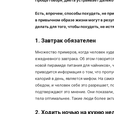
Проще говоря, диета устраивает далеко 
Есть, впрочем, способы похудеть, не п
в привычном образе жизни могут в резул
делать для того, чтобы похудеть, не ис
1. Завтрак обязателен
Множество примеров, когда человек худел
ежедневного завтрака. Об этом говоритс
новой пирамиде питания для чайников», ч
приводится информация о том, что проп
калорий в день, является мифом. На само
обедом, и человек себе это разрешает, п
подтверждают это мнение. Они показали, 
тела оптимальнее. Такие люди более акт
2. Ходить ночью на кухню не