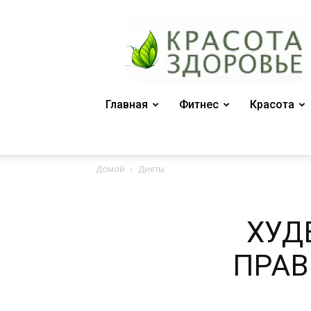
Женский
журнал
"Красота
и
здоровье"
Главная
Фитнес
Красота
Домой
Диеты
ХУД
ПРАВ