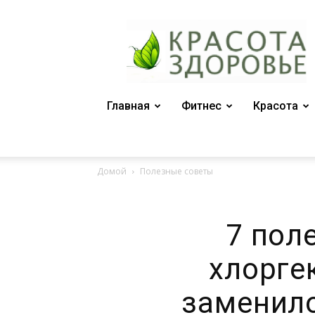
Женский
журнал
"Красота
и
здоровье"
Главная
Фитнес
Красота
Домой
Полезные советы
7 пол
хлорге
заменило