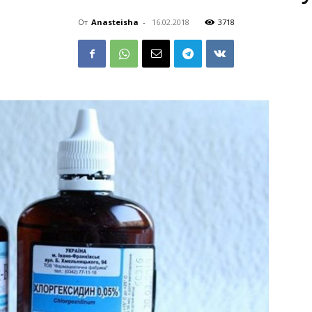
От
Anasteisha
-
16.02.2018
3718