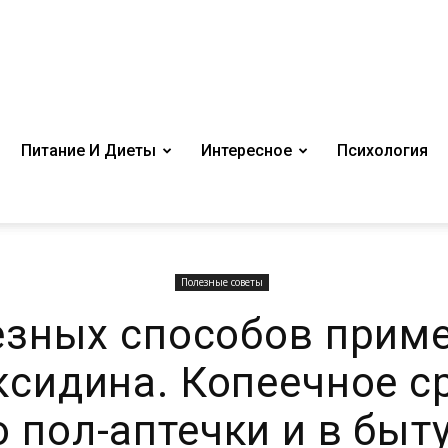
Питание И Диеты
Интересное
Психология
Полезные советы
езных способов прим
ксидина. Копеечное с
 пол-аптечки и в быт