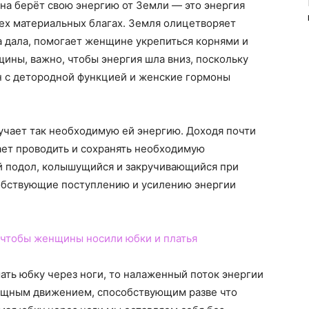
ина берёт свою энергию от Земли — это энергия
сех материальных благах. Земля олицетворяет
на дала, помогает женщине укрепиться корнями и
щины, важно, чтобы энергия шла вниз, поскольку
н с детородной функцией и женские гормоны
чает так необходимую ей энергию. Доходя почти
гает проводить и сохранять необходимую
й подол, колышущийся и закручивающийся при
собствующие поступлению и усилению энергии
 чтобы женщины носили юбки и платья
мать юбку через ноги, то налаженный поток энергии
зящным движением, способствующим разве что