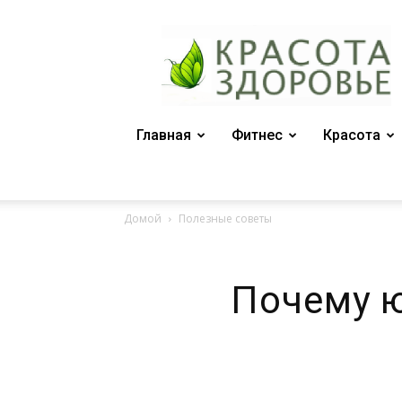
Женский
журнал
"Красота
и
здоровье"
Главная
Фитнес
Красота
Домой
Полезные советы
Почему ю