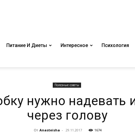
Питание И Диеты
Интересное
Психология
Полезные советы
бку нужно надевать 
через голову
От
Anasteisha
-
29.11.2017
1674