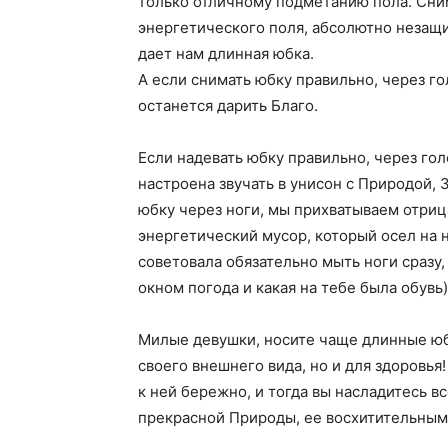
только отличному подметанию пола. Сним
энергетического поля, абсолютно незащ
дает нам длинная юбка.
А если снимать юбку правильно, через го
останется дарить Благо.
Если надевать юбку правильно, через гол
настроена звучать в унисон с Природой, 
юбку через ноги, мы прихватываем отриц
энергетический мусор, который осел на н
советовала обязательно мыть ноги сразу,
окном погода и какая на тебе была обувь)
Милые девушки, носите чаще длинные юбк
своего внешнего вида, но и для здоровья
к ней бережно, и тогда вы насладитесь в
прекрасной Природы, ее восхитительным