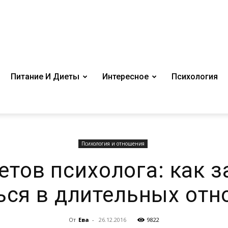
Питание И Диеты
Интересное
Психология
Психология и отношения
етов психолога: как 
ься в длительных отн
От
Ева
-
26.12.2016
9822