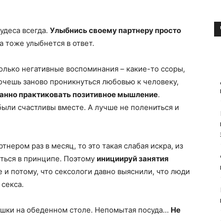
чудеса всегда.
Улыбнись своему партнеру просто
а тоже улыбнется в ответ.
только негативные воспоминания – какие-то ссоры,
очешь заново проникнуться любовью к человеку,
нанно практиковать позитивное мышление
.
были счастливы вместе. А лучше не полениться и
нером раз в месяц, то это такая слабая искра, из
еться в принципе. Поэтому
инициируй занятия
е и потому, что сексологи давно выяснили, что люди
секса.
ошки на обеденном столе. Непомытая посуда…
Не