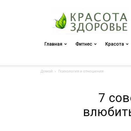
Женский
журнал
"Красота
и
здоровье"
Главная
Фитнес
Красота
Домой
Психология и отношения
7 сов
влюбит