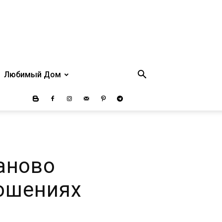
Любимый Дом
заново
ошениях