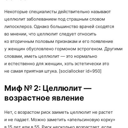
Некоторые специалисты действительно называют
целлюлит заболеванием под страшным словом
липосклероз. Однако большинство врачей сходятся
во мнении
,
что целлюлит следует относить
ко вторичным половым признакам и его появление
у женщин обусловлено гормоном эстрогеном. Другими
словами
,
иметь целлюлит — это нормально
и естественно для женщин
,
хоть эстетически это
не самая приятная штука. [sociallocker id=950]
Миф № 2: Целлюлит —
возрастное явление
Нет
,
с возрастом риск заиметь целлюлит не растет
и не падает. Можно заметить
«
апельсиновую корку»
в 15 лет или в 55. Риск несколько возрастает
,
если