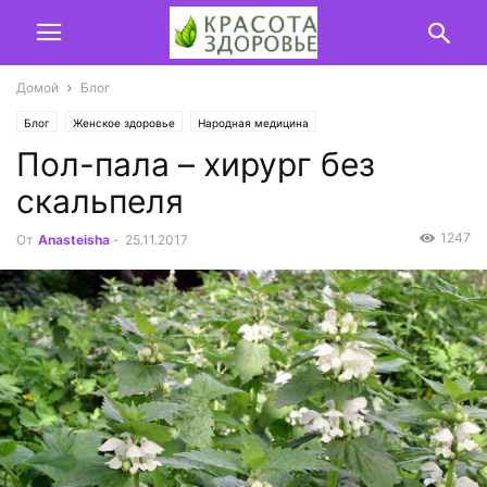
Домой
Блог
Блог
Женское здоровье
Народная медицина
Пол-пала – хирург без
скальпеля
1247
От
Anasteisha
-
25.11.2017