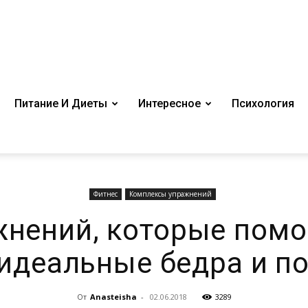
Питание И Диеты
Интересное
Психология
Фитнес
Комплексы упражнений
жнений, которые помо
идеальные бедра и по
От
Anasteisha
-
02.06.2018
3289