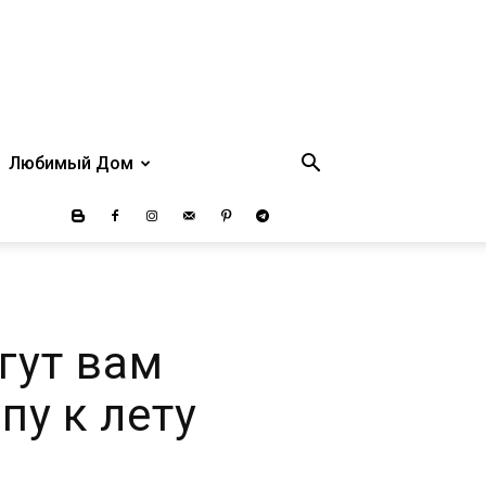
Любимый Дом
гут вам
пу к лету