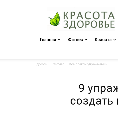
Женский
журнал
"Красота
и
здоровье"
Главная
Фитнес
Красота
Домой
Фитнес
Комплексы упражнений
9 упра
создать 