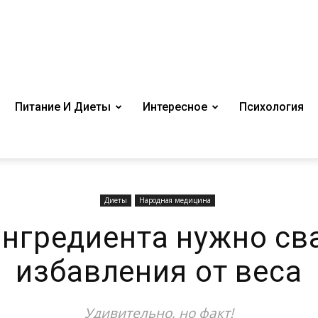
Питание И Диеты
Интересное
Психология
Диеты
Народная медицина
ингредиента нужно св
избавления от веса
Удивительно, но факт!