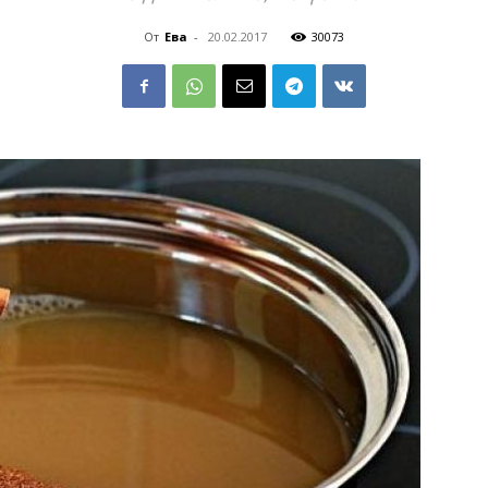
От
Ева
-
20.02.2017
30073