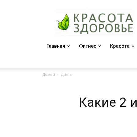
Женский
журнал
"Красота
и
здоровье"
Главная
Фитнес
Красота
Домой
Диеты
Какие 2 