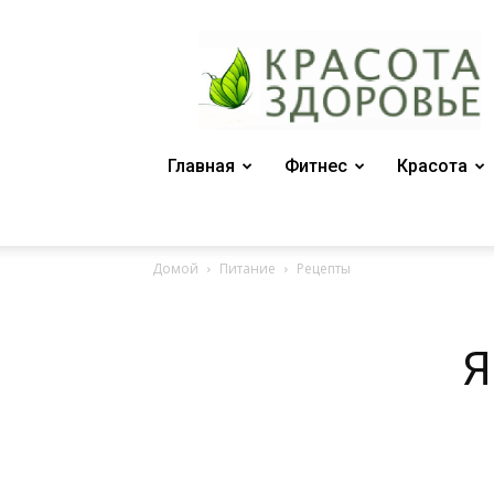
Женский
журнал
"Красота
и
здоровье"
Главная
Фитнес
Красота
Домой
Питание
Рецепты
Я