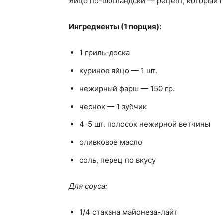
Яйцо по-шотландски — рецепт, который п
Ингредиенты (1 порция):
1 гриль-доска
куриное яйцо — 1 шт.
нежирный фарш — 150 гр.
чеснок — 1 зубчик
4-5 шт. полосок нежирной ветчины
оливковое масло
соль, перец по вкусу
Для соуса:
1/4 стакана майонеза-лайт