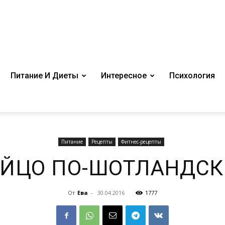
Питание И Диеты
Интересное
Психология
Питание
Рецепты
Фитнес-рецепты
ЙЦО ПО-ШОТЛАНДС
От
Ева
-
30.04.2016
1777