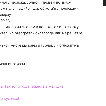
ного чеснока, солью и перцем по вкусу.
атем получившийся шар обмотайте полосками
сверху.
00 ºС.
и оливковым маслом и положите яйцо сверху.
рительно разогретой сковороде или на решетке
нькой миске майонез и горчицу и отложите в
чичным соусом.
а. Так вот откуда тяжесть в желудке!
ом кусочке!