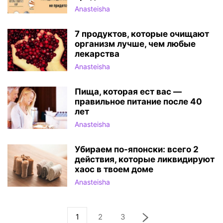
Anasteisha
7 продуктов, которые очищают
организм лyчшe, чем любыe
лекарства
Anasteisha
Пища, которая ест вас —
правильное питание после 40
лет
Anasteisha
Убираем по-японски: всего 2
действия, которые ликвидируют
хаос в твоем доме
Anasteisha
1
2
3