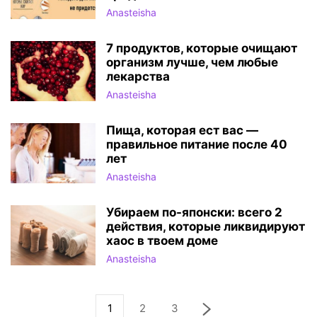
Anasteisha
7 продуктов, которые очищают
организм лyчшe, чем любыe
лекарства
Anasteisha
Пища, которая ест вас —
правильное питание после 40
лет
Anasteisha
Убираем по-японски: всего 2
действия, которые ликвидируют
хаос в твоем доме
Anasteisha
1
2
3