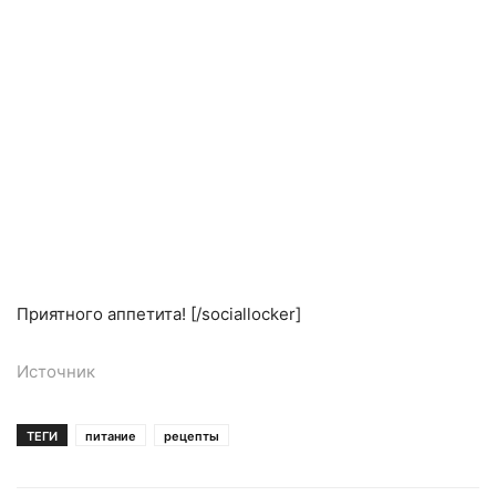
Приятного аппетита! [/sociallocker]
Источник
ТЕГИ
питание
рецепты