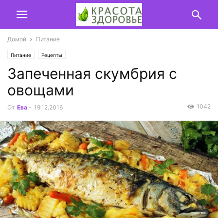
Домой
Питание
Питание
Рецепты
Запеченная скумбрия с
овощами
1042
От
Ева
-
19.12.2016